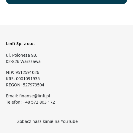
Linfi Sp. z o.o.
ul. Poloneza 93,
02-826 Warszawa
NIP: 9512591026
KRS: 0001091935
REGON: 527979504
Email:
finanse@linfi.pl
Telefon:
+48 572 803 172
Zobacz nasz kanał na YouTube