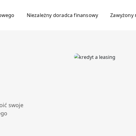
mowego
Niezależny doradca finansowy
Zawyżony 
oić swoje
ego