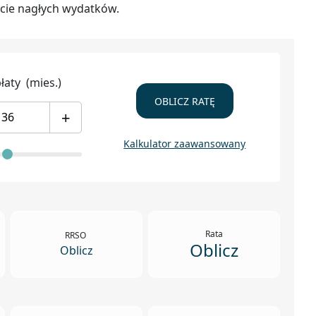
cie nagłych wydatków.
płaty
(mies.)
OBLICZ RATĘ
+
Kalkulator zaawansowany
Rata
RRSO
Oblicz
Oblicz