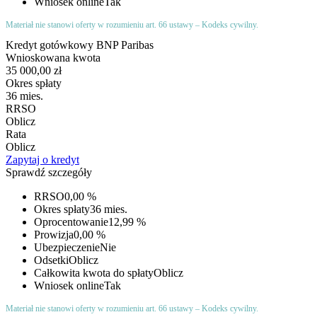
Wniosek online
Tak
Materiał nie stanowi oferty w rozumieniu art. 66 ustawy – Kodeks cywilny.
Kredyt gotówkowy BNP Paribas
Wnioskowana kwota
35 000,00 zł
Okres spłaty
36 mies.
RRSO
Oblicz
Rata
Oblicz
Zapytaj o kredyt
Sprawdź szczegóły
RRSO
0,00 %
Okres spłaty
36 mies.
Oprocentowanie
12,99 %
Prowizja
0,00 %
Ubezpieczenie
Nie
Odsetki
Oblicz
Całkowita kwota do spłaty
Oblicz
Wniosek online
Tak
Materiał nie stanowi oferty w rozumieniu art. 66 ustawy – Kodeks cywilny.