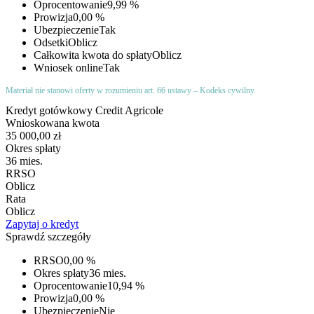
Oprocentowanie
9,99 %
Prowizja
0,00 %
Ubezpieczenie
Tak
Odsetki
Oblicz
Całkowita kwota do spłaty
Oblicz
Wniosek online
Tak
Materiał nie stanowi oferty w rozumieniu art. 66 ustawy – Kodeks cywilny.
Kredyt gotówkowy Credit Agricole
Wnioskowana kwota
35 000,00 zł
Okres spłaty
36 mies.
RRSO
Oblicz
Rata
Oblicz
Zapytaj o kredyt
Sprawdź szczegóły
RRSO
0,00 %
Okres spłaty
36 mies.
Oprocentowanie
10,94 %
Prowizja
0,00 %
Ubezpieczenie
Nie