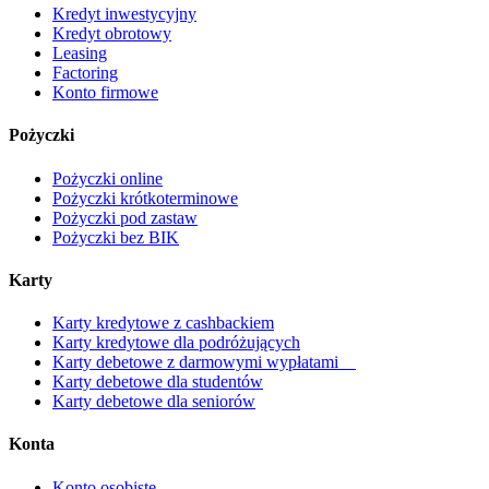
Kredyt inwestycyjny
Kredyt obrotowy
Leasing
Factoring
Konto firmowe
Pożyczki
Pożyczki online
Pożyczki krótkoterminowe
Pożyczki pod zastaw
Pożyczki bez BIK
Karty
Karty kredytowe z cashbackiem
Karty kredytowe dla podróżujących
Karty debetowe z darmowymi wypłatami
Karty debetowe dla studentów
Karty debetowe dla seniorów
Konta
Konto osobiste