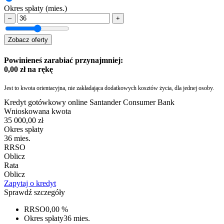
Okres spłaty
(mies.)
–
+
Zobacz oferty
Powinieneś zarabiać przynajmniej:
0,00
zł na rękę
Jest to kwota orientacyjna, nie zakładająca dodatkowych kosztów życia, dla jednej osoby.
Kredyt gotówkowy online Santander Consumer Bank
Wnioskowana kwota
35 000,00 zł
Okres spłaty
36 mies.
RRSO
Oblicz
Rata
Oblicz
Zapytaj o kredyt
Sprawdź szczegóły
RRSO
0,00 %
Okres spłaty
36 mies.