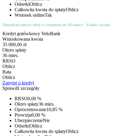
Odsetki
Oblicz
Całkowita kwota do spłaty
Oblicz
Wniosek online
Tak
Materiał nie stanowi oferty w rozumieniu art. 66 ustawy – Kodeks cywilny.
Kredyt gotówkowy VeloBank
Wnioskowana kwota
35 000,00 zł
Okres spłaty
36 mies.
RRSO
Oblicz
Rata
Oblicz
Zapytaj o kredyt
Sprawdź szczegóły
RRSO
0,00 %
Okres spłaty
36 mies.
Oprocentowanie
10,85 %
Prowizja
0,00 %
Ubezpieczenie
Nie
Odsetki
Oblicz
Całkowita kwota do spłaty
Oblicz