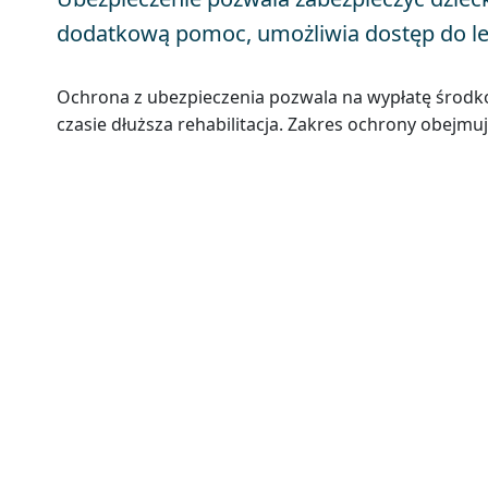
dodatkową pomoc, umożliwia dostęp do lek
Ochrona z ubezpieczenia pozwala na wypłatę środkó
czasie dłuższa rehabilitacja. Zakres ochrony obejmuj
Skorzystaj z pomocy specjalist
całkowicie darmową konsultację
najkorzystniejszą ofertę za najniższą moż