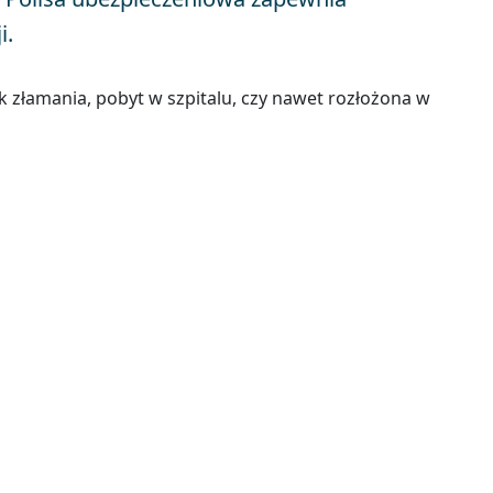
i.
 złamania, pobyt w szpitalu, czy nawet rozłożona w
ZAPYTAJ SPECJALISTĘ
O PORADĘ