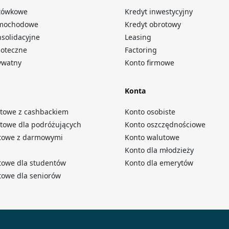
otówkowe
Kredyt inwestycyjny
amochodowe
Kredyt obrotowy
nsolidacyjne
Leasing
poteczne
Factoring
ywatny
Konto firmowe
Konta
ytowe z cashbackiem
Konto osobiste
ytowe dla podróżujących
Konto oszczędnościowe
etowe z darmowymi
Konto walutowe
i
Konto dla młodzieży
towe dla studentów
Konto dla emerytów
towe dla seniorów