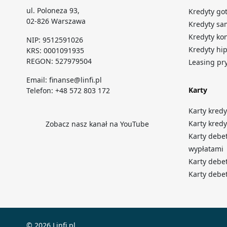
ul. Poloneza 93,
Kredyty g
02-826 Warszawa
Kredyty s
Kredyty ko
NIP: 9512591026
Kredyty hi
KRS: 0001091935
REGON: 527979504
Leasing pr
Email:
finanse@linfi.pl
Karty
Telefon:
+48 572 803 172
Karty kred
Karty kred
Zobacz nasz kanał na YouTube
Karty deb
wypłatam
Karty debe
Karty debe
© 2026 Linfi.pl