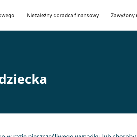
mowego
Niezależny doradca finansowy
Zawyżony 
dziecka
ko w razie nieszczęśliwego wypadku lub choroby