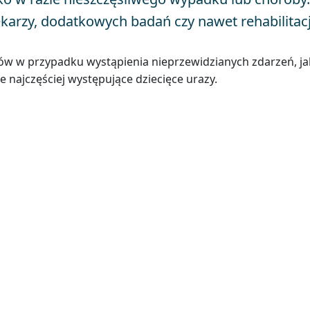
arzy, dodatkowych badań czy nawet rehabilitacj
w w przypadku wystąpienia nieprzewidzianych zdarzeń, jak
e najczęściej występujące dziecięce urazy.
y i uzyskaj:
liwą cenę