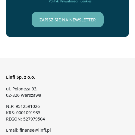
Polityki Prywatności i Cookies
Linfi Sp. z o.o.
ul. Poloneza 93,
02-826 Warszawa
NIP: 9512591026
KRS: 0001091935
REGON: 527979504
Email:
finanse@linfi.pl