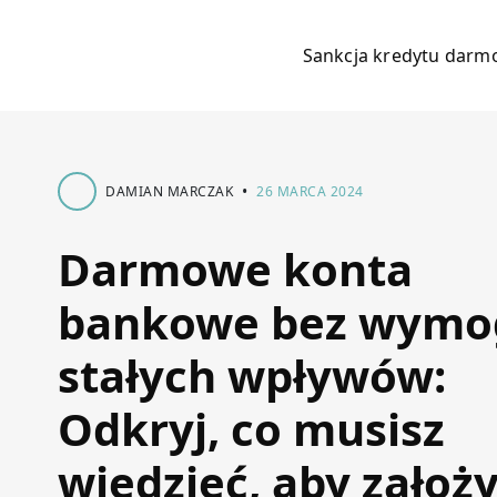
Sankcja kredytu dar
•
DAMIAN MARCZAK
26 MARCA 2024
Darmowe konta
bankowe bez wymo
stałych wpływów:
Odkryj, co musisz
wiedzieć, aby założ