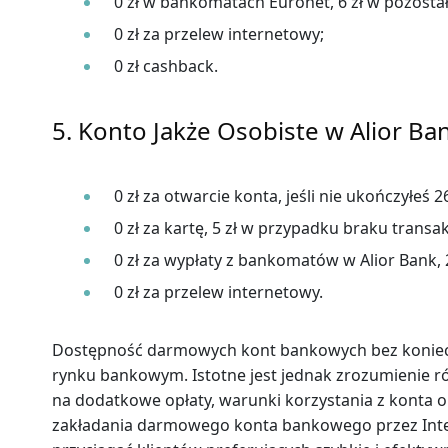
0 zł w bankomatach Euronet, 6 zł w pozost
0 zł za przelew internetowy;
0 zł cashback.
5. Konto Jakże Osobiste w Alior Ba
0 zł za otwarcie konta, jeśli nie ukończyłeś 
0 zł za kartę, 5 zł w przypadku braku transak
0 zł za wypłaty z bankomatów w Alior Bank, 
0 zł za przelew internetowy.
Dostępność darmowych kont bankowych bez koniecz
rynku bankowym. Istotne jest jednak zrozumienie 
na dodatkowe opłaty, warunki korzystania z konta 
zakładania darmowego konta bankowego przez Inte