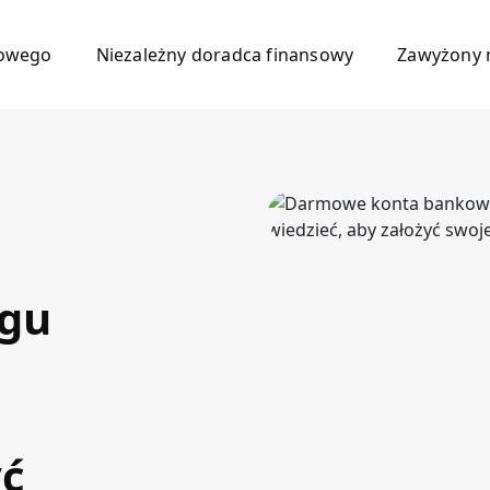
mowego
Niezależny doradca finansowy
Zawyżony 
gu
yć