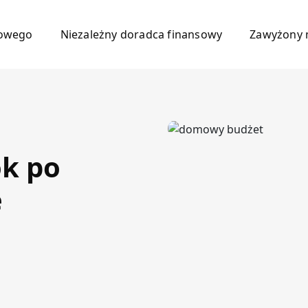
mowego
Niezależny doradca finansowy
Zawyżony 
k po
e