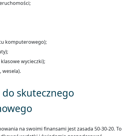
ieruchomości;
ętu komputerowego);
ty);
 klasowe wycieczki);
 wesela).
z do skutecznego
mowego
owania na swoimi finansami jest zasada 50-30-20. To