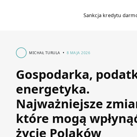
Sankcja kredytu dar
•
MICHAŁ TURULA
8 MAJA 2026
Gospodarka, podatki
energetyka.
Najważniejsze zmia
które mogą wpłyną
życie Polaków