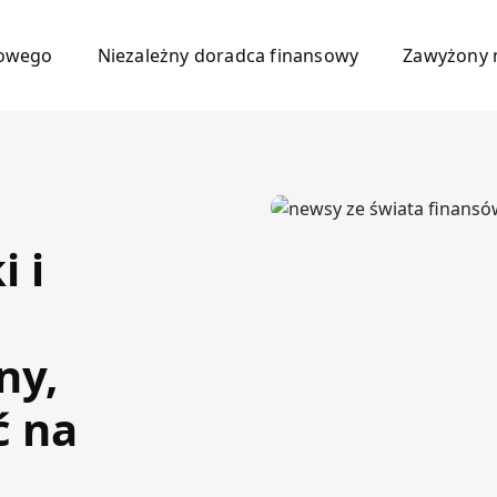
mowego
Niezależny doradca finansowy
Zawyżony 
 i
ny,
ć na