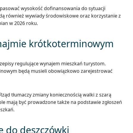
dopasować wysokość dofinansowania do sytuacji
dą również wywiady środowiskowe oraz korzystanie z
ian w 2026 roku.
 najmie krótkoterminowym
zepisy regulujące wynajem mieszkań turystom.
rminowym będą musieli obowiązkowo zarejestrować
 Rząd tłumaczy zmiany koniecznością walki z szarą
role mają być prowadzone także na podstawie zgłoszeń
eszkań.
je do deszczówki