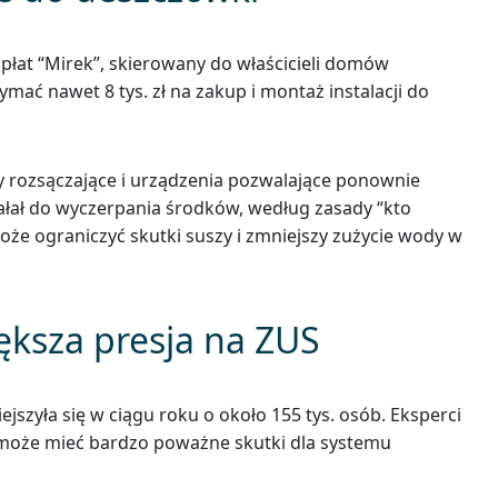
at “Mirek”, skierowany do właścicieli domów
ać nawet 8 tys. zł na zakup i montaż instalacji do
my rozsączające i urządzenia pozwalające ponownie
ał do wyczerpania środków, według zasady “kto
może ograniczyć skutki suszy i zmniejszy zużycie wody w
iększa presja na ZUS
szyła się w ciągu roku o około 155 tys. osób. Eksperci
y może mieć bardzo poważne skutki dla systemu