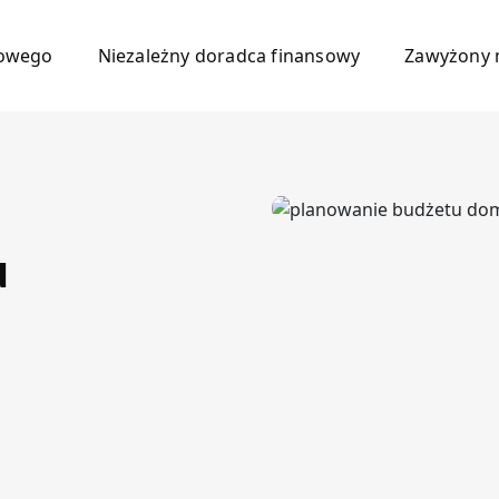
mowego
Niezależny doradca finansowy
Zawyżony 
u