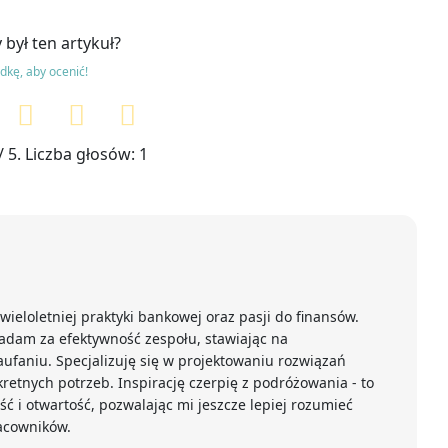
 był ten artykuł?
zdkę, aby ocenić!
/ 5. Liczba głosów:
1
ieloletniej praktyki bankowej oraz pasji do finansów.
dam za efektywność zespołu, stawiając na
zaufaniu. Specjalizuję się w projektowaniu rozwiązań
tnych potrzeb. Inspirację czerpię z podróżowania - to
ść i otwartość, pozwalając mi jeszcze lepiej rozumieć
acowników.